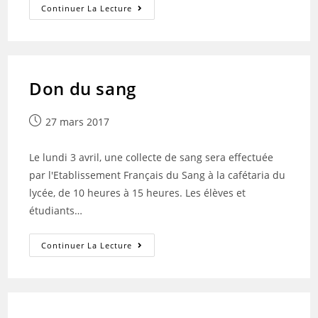
PALMARES
Continuer La Lecture
D’ELEVES
DE
LA
SECTION
JUDO
Don du sang
Publication
27 mars 2017
publiée :
Le lundi 3 avril, une collecte de sang sera effectuée
par l'Etablissement Français du Sang à la cafétaria du
lycée, de 10 heures à 15 heures. Les élèves et
étudiants…
Don
Continuer La Lecture
Du
Sang