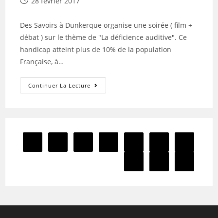
Publication
28 février 2017
publiée :
Des Savoirs à Dunkerque organise une soirée ( film +
débat ) sur le thème de "La déficience auditive". Ce
handicap atteint plus de 10% de la population
Française, à…
SOIREE
Continuer La Lecture
FILM+DEBAT
1
…
3
4
5
6
Go to the previous page
7
8
Aller à la 