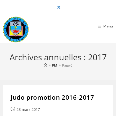
Skip
to
content
Menu
Archives annuelles : 2017
>
PM
>
Page 6
Judo promotion 2016-2017
Publication
28 mars 2017
publiée :