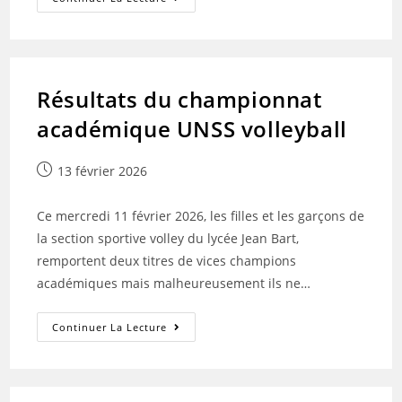
Du
Championnat
Académique
UNSS
De
La
Section
Résultats du championnat
Sportive
Natation.
académique UNSS volleyball
Publication
13 février 2026
publiée :
Ce mercredi 11 février 2026, les filles et les garçons de
la section sportive volley du lycée Jean Bart,
remportent deux titres de vices champions
académiques mais malheureusement ils ne…
Résultats
Continuer La Lecture
Du
Championnat
Académique
UNSS
Volleyball