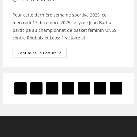
publiée :
Pour cette dernière semaine sportive 2025, ce
mercredi 17 décembre 2025, le lycée Jean Bart a
participé au championnat de basket féminin UNSS
contre Roubaix et Loos: 1 victoire et…
Résultats
Continuer La Lecture
Sportifs
UNSS
:
17/12/2025
1
2
3
4
…
9
Aller à la 