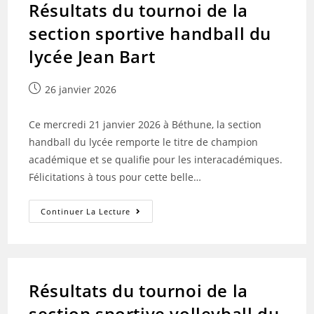
Résultats du tournoi de la
Sportive
Volley-
section sportive handball du
Ball
Et
Judo
lycée Jean Bart
Publication
26 janvier 2026
publiée :
Ce mercredi 21 janvier 2026 à Béthune, la section
handball du lycée remporte le titre de champion
académique et se qualifie pour les interacadémiques.
Félicitations à tous pour cette belle…
Résultats
Continuer La Lecture
Du
Tournoi
De
La
Section
Sportive
Handball
Résultats du tournoi de la
Du
Lycée
section sportive volleyball du
Jean