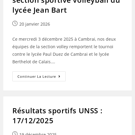
Bart
lycée Jean Bart
Publication
20 janvier 2026
publiée :
Ce mercredi 3 décembre 2025 à Cambrai, nos deux
équipes de la section volley remportent le tournoi
contre le lycée Paul Duez de Cambrai et le lycée
Berthelot de Calais.…
Résultats
Continuer La Lecture
Du
Tournoi
De
La
Section
Sportive
Volleyball
Résultats sportifs UNSS :
Du
Lycée
17/12/2025
Jean
Bart
Publication
19 décembre 2025