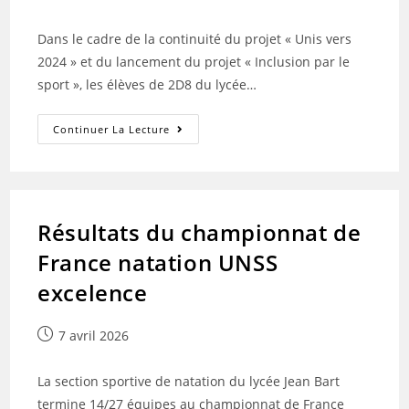
publiée :
Dans le cadre de la continuité du projet « Unis vers
2024 » et du lancement du projet « Inclusion par le
sport », les élèves de 2D8 du lycée…
Une
Continuer La Lecture
Journée
Placée
Sous
Le
Signe
De
L’inclusion
Résultats du championnat de
Par
Le
France natation UNSS
Sport
excelence
Publication
7 avril 2026
publiée :
La section sportive de natation du lycée Jean Bart
termine 14/27 équipes au championnat de France