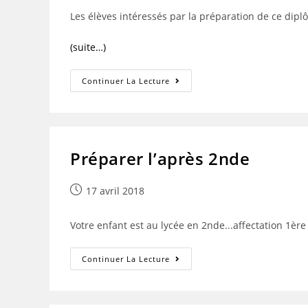
Les élèves intéressés par la préparation de ce di
(suite…)
Le
Continuer La Lecture
LABEL
D’excellence
Certilingua
Préparer l’après 2nde
Publication
17 avril 2018
publiée :
Votre enfant est au lycée en 2nde...affectation 1èr
Préparer
Continuer La Lecture
L’après
2nde