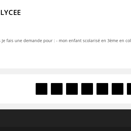
LYCEE
r/ts Je fais une demande pour : - mon enfant scolarisé en 3ème en col
1
…
4
5
6
Go to the previous page