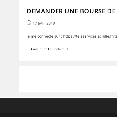
DEMANDER UNE BOURSE DE 
Publication
17 avril 2018
publiée :
Je me connecte sur : https://teleservices.ac-lille.f
DEMANDER
Continuer La Lecture
UNE
BOURSE
DE
LYCEE