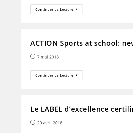
60
Continuer La Lecture
Ans
Du
Lycée
Jean
Bart
ACTION Sports at school: n
Publication
7 mai 2018
publiée :
ACTION
Continuer La Lecture
Sports
At
School:
Newspaper
Le LABEL d’excellence certil
Publication
20 avril 2018
publiée :