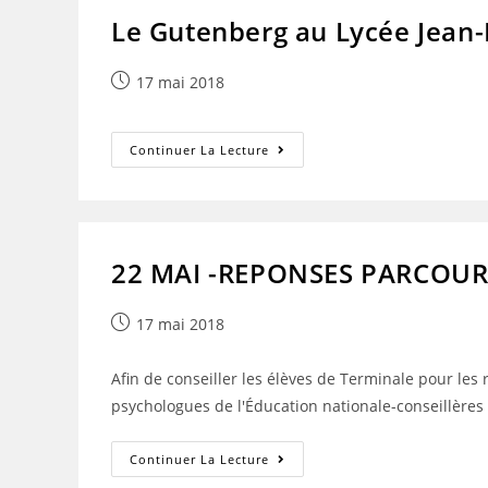
Travail
Le Gutenberg au Lycée Jean
Au
Musée
Portuaire.
Publication
17 mai 2018
publiée :
Le
Continuer La Lecture
Gutenberg
Au
Lycée
Jean-
Bart
Dans
LA
22 MAI -REPONSES PARCOU
VOIX
DU
NORD
Publication
17 mai 2018
publiée :
Afin de conseiller les élèves de Terminale pour le
psychologues de l'Éducation nationale-conseillères
22
Continuer La Lecture
MAI