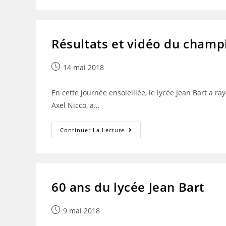
-
REPONSES
PARCOURSUP
Résultats et vidéo du champ
Publication
14 mai 2018
publiée :
En cette journée ensoleillée, le lycée Jean Bart a 
Axel Nicco, a…
Résultats
Continuer La Lecture
Et
Vidéo
Du
Championnat
Académique
D’athlétisme
Estival:
60 ans du lycée Jean Bart
18/04/2018
Publication
9 mai 2018
publiée :