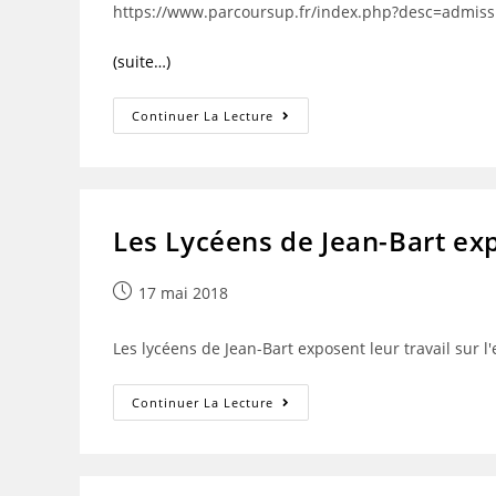
https://www.parcoursup.fr/index.php?desc=admiss
(suite…)
Parcoursup
Continuer La Lecture
:
Aide
Pour
La
Phase
D’admission
Les Lycéens de Jean-Bart exp
Publication
17 mai 2018
publiée :
Les lycéens de Jean-Bart exposent leur travail sur
Les
Continuer La Lecture
Lycéens
De
Jean-
Bart
Exposent
Leur