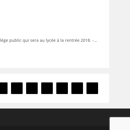
lège public qui sera au lycée à la rentrée 2018. -…
7
8
9
10
…
12
Aller à la page suiv