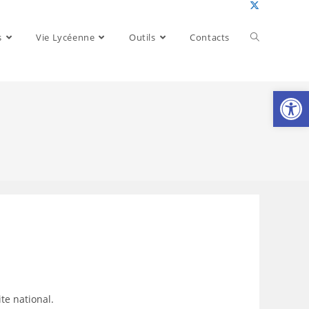
Toggle
s
Vie Lycéenne
Outils
Contacts
website
Ouv
search
te national.