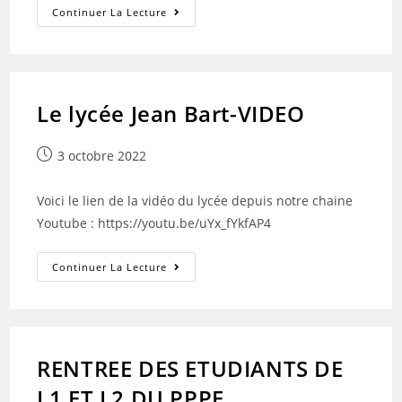
PORTES
Continuer La Lecture
OUVERTES
VENDREDI
27
JANVIER-
SAMEDI
28
JANVIER
Le lycée Jean Bart-VIDEO
2023
Publication
3 octobre 2022
publiée :
Voici le lien de la vidéo du lycée depuis notre chaine
Youtube : https://youtu.be/uYx_fYkfAP4
Le
Continuer La Lecture
Lycée
Jean
Bart-
VIDEO
RENTREE DES ETUDIANTS DE
L1 ET L2 DU PPPE