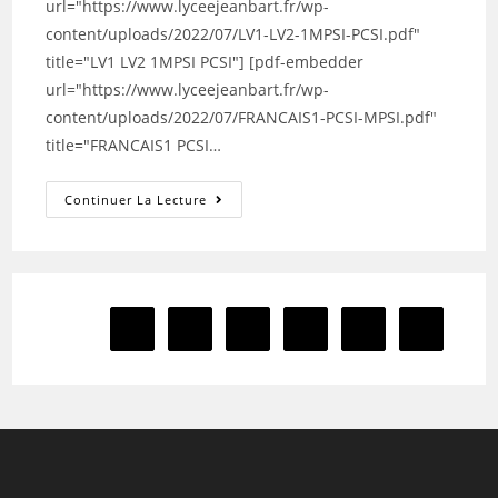
url="https://www.lyceejeanbart.fr/wp-
content/uploads/2022/07/LV1-LV2-1MPSI-PCSI.pdf"
title="LV1 LV2 1MPSI PCSI"] [pdf-embedder
url="https://www.lyceejeanbart.fr/wp-
content/uploads/2022/07/FRANCAIS1-PCSI-MPSI.pdf"
title="FRANCAIS1 PCSI…
DEVOIRS
Continuer La Lecture
DE
VACANCES
POUR
LES
FUTURS
ETUDIANTS
DE
1
PCSI
2
3
4
Go to the previous page
Aller à la 