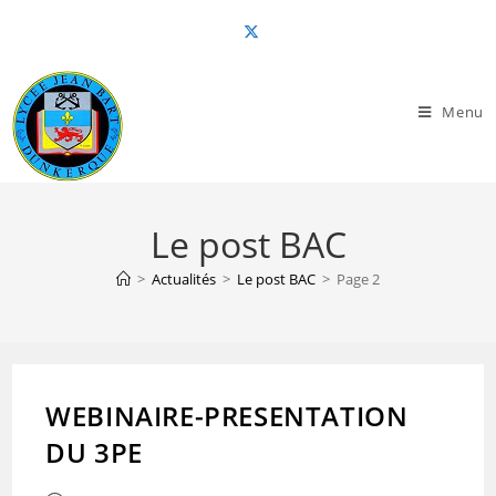
Skip
to
content
Menu
Le post BAC
>
Actualités
>
Le post BAC
>
Page 2
WEBINAIRE-PRESENTATION
DU 3PE