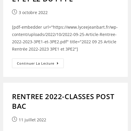
Publication
3 octobre 2022
publiée :
[pdf-embedder url="https://www.lyceejeanbart.fr/wp-
content/uploads/2022/10/2022-09-25-Article-Rentree-
2022-2023-3PE1-et-3PE2.pdf" title="2022 09 25 Article
Rentrée 2022-2023 3PE1 et 3PE2"]
RENTREE
Continuer La Lecture
DES
ETUDIANTS
DE
L1
ET
L2
DU
RENTREE 2022-CLASSES POST
PPPE
BAC
Publication
11 juillet 2022
publiée :