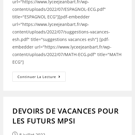
url="https://www.lyceejeanbart.fr/wp-
content/uploads/2022/07/ESPAGNOL-ECG.pdf"
title="ESPAGNOL ECG"][pdf-embedder
url="https://www.lyceejeanbart.fr/wp-
content/uploads/2022/07/suggestions-vacances-
esh.pdf" title="suggestions vacances esh"] [pdf-
embedder url="https://www.lyceejeanbart.fr/wp-
content/uploads/2022/07/MATH-ECG.pdf" title="MATH
ECG"]
DEVOIRS
Continuer La Lecture
DE
VACANCES
POUR
LES
FUTURS
ECG
DEVOIRS DE VACANCES POUR
LES FUTURS MPSI
Publication
8 juillet 2022