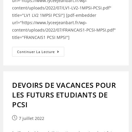
url="https://www.lyceejeanbart.fr/wp-
content/uploads/2022/07/LV1-LV2-1MPSI-PCSI.pdf"
title="LV1 LV2 1MPSI PCSI"] [pdf-embedder
url="https://www.lyceejeanbart.fr/wp-
content/uploads/2022/07/FRANCAIS1-PCSI-MPSI.pdf"
title="FRANCAIS1 PCSI MPSI"]
DEVOIRS
Continuer La Lecture
DE
VACANCES
POUR
LES
FUTURS
MPSI
DEVOIRS DE VACANCES POUR
LES FUTURS ETUDIANTS DE
PCSI
Publication
7 juillet 2022
publiée :