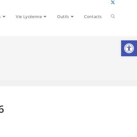
Toggle
s
Vie Lycéenne
Outils
Contacts
website
Ouv
search
6