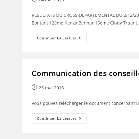
publiée :
RÉSULTATS DU CROSS DÉPARTEMENTAL DU 2/12/2015 A
Bontant 12ème Kenza Bennar 15ème Cindy Truant
RÉSULTATS
Continuer La Lecture
DU
CROSS
DÉPARTEMENTAL
DU
2/12/2015
Communication des conseillè
Publication
23 mai 2016
publiée :
Vous pouvez télécharger le document concernant une
Communication
Continuer La Lecture
Des
Conseillères
D’orientation