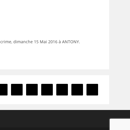
Escrime, dimanche 15 Mai 2016 à ANTONY.
4
5
6
7
8
9
Aller à la page suiv