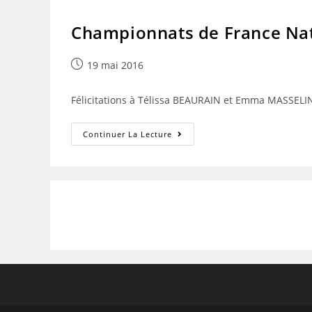
Championnats de France Nat
Publication
19 mai 2016
publiée :
Félicitations à Télissa BEAURAIN et Emma MASSEL
Championnats
Continuer La Lecture
De
France
Nationale
2
Cadets
D’escrime