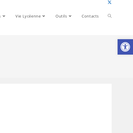
Toggle
s
Vie Lycéenne
Outils
Contacts
website
Ouv
search