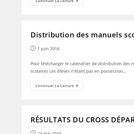
Calendrier
Continuer La Lecture
De
Retour
Des
Livres
2018
Distribution des manuels sc
Publication
1 juin 2016
publiée :
Pour télécharger le calendrier de distribution des 
scolaires Les élèves n'étant pas en possession…
Distribution
Continuer La Lecture
Des
Manuels
Scolaires
RÉSULTATS DU CROSS DÉPA
Publication
24 mai 2016