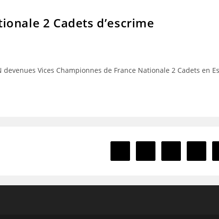
ionale 2 Cadets d’escrime
IN devenues Vices Championnes de France Nationale 2 Cadets en 
1
…
3
Go to the previous page