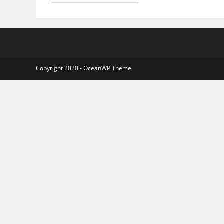
De
20
Au
Bac
Copyright 2020 - OceanWP Theme