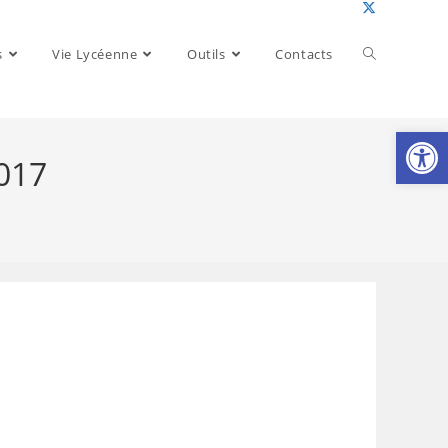
Toggle
s
Vie Lycéenne
Outils
Contacts
website
Ouv
2017
search