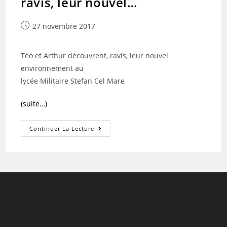
ravis, leur nouvel…
Publication
27 novembre 2017
publiée :
Téo et Arthur découvrent, ravis, leur nouvel
environnement au
lycée Militaire Stefan Cel Mare
(suite…)
Téo
Continuer La Lecture
Et
Arthur
Découvrent,
Ravis,
Leur
Nouvel…