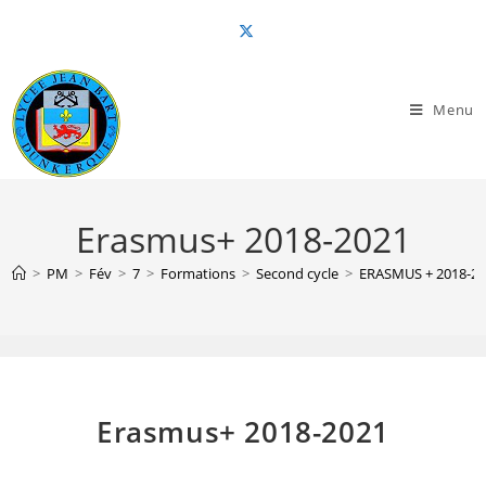
Skip
to
content
Menu
Erasmus+ 2018-2021
>
PM
>
Fév
>
7
>
Formations
>
Second cycle
>
ERASMUS + 2018-2
Erasmus+ 2018-2021