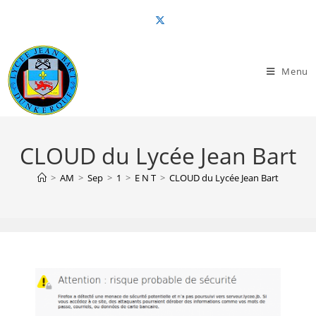
Skip
to
content
Menu
CLOUD du Lycée Jean Bart
>
AM
>
Sep
>
1
>
E N T
>
CLOUD du Lycée Jean Bart