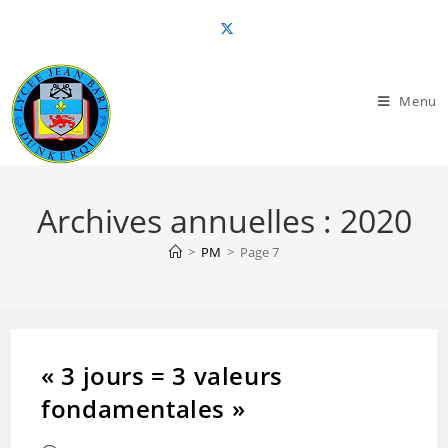
Skip
to
content
Menu
Archives annuelles : 2020
>
PM
>
Page 7
« 3 jours = 3 valeurs
fondamentales »