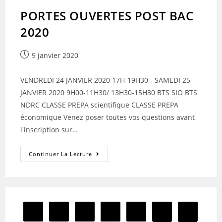
PORTES OUVERTES POST BAC
2020
Publication
9 janvier 2020
publiée :
VENDREDI 24 JANVIER 2020 17H-19H30 - SAMEDI 25
JANVIER 2020 9H00-11H30/ 13H30-15H30 BTS SIO BTS
NDRC CLASSE PREPA scientifique CLASSE PREPA
économique Venez poser toutes vos questions avant
l'inscription sur…
PORTES
Continuer La Lecture
OUVERTES
POST
BAC
2020
1
…
4
5
6
7
Go to the previous page