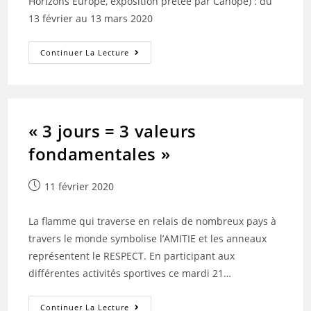
Horizons Europe, exposition prêtée par Canope) : du
13 février au 13 mars 2020
Exposition
Continuer La Lecture
Jean
De
La
Fontaine
Au
CDI
« 3 jours = 3 valeurs
fondamentales »
Publication
11 février 2020
publiée :
La flamme qui traverse en relais de nombreux pays à
travers le monde symbolise l’AMITIE et les anneaux
représentent le RESPECT. En participant aux
différentes activités sportives ce mardi 21…
« 3
Continuer La Lecture