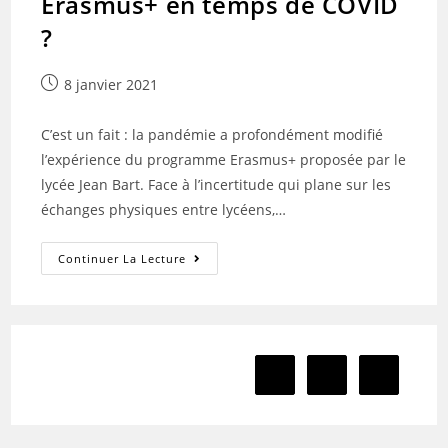
Erasmus+ en temps de COVID
?
Publication
8 janvier 2021
publiée :
C’est un fait : la pandémie a profondément modifié
l’expérience du programme Erasmus+ proposée par le
lycée Jean Bart. Face à l’incertitude qui plane sur les
échanges physiques entre lycéens,…
Quid
Continuer La Lecture
Est
De
La
Classe
Erasmus+
En
Temps
De
1
2
Go to the previous page
COVID
?