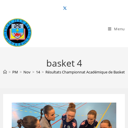
Skip
to
content
Menu
basket 4
>
PM
>
Nov
>
14
>
Résultats Championnat Académique de Basket-ba