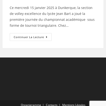
publiée :
Ce mercredi 15 janvier 2025 à Dunkerque, la section
de volley excellence du lycée Jean Bart a joué la
première journée du championnat académique sous
forme de tournoi triangulaire. Chez…
Résultats
Continuer La Lecture
De
La
Section
Sportive
Volley-
Ball
Organigramme
Contacts
Mentions Légales