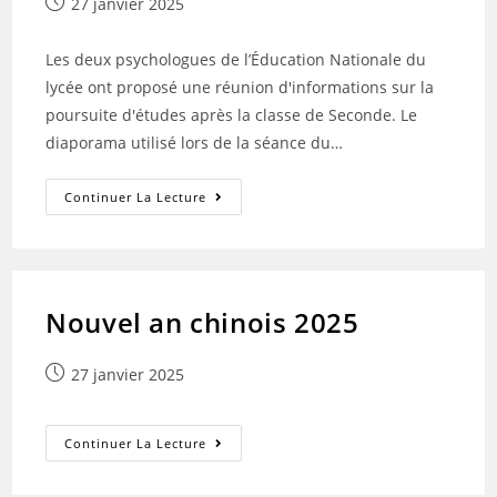
Publication
27 janvier 2025
publiée :
Les deux psychologues de l’Éducation Nationale du
lycée ont proposé une réunion d'informations sur la
poursuite d'études après la classe de Seconde. Le
diaporama utilisé lors de la séance du…
Informations
Continuer La Lecture
Sur
Les
Études
Après
La
Classe
De
Nouvel an chinois 2025
Seconde
Publication
27 janvier 2025
publiée :
Nouvel
Continuer La Lecture
An
Chinois
2025