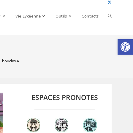
Toggle
s
Vie Lycéenne
Outils
Contacts
website
Ouv
search
>
boucles 4
ESPACES PRONOTES