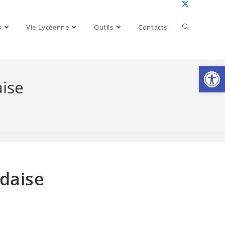
Toggle
s
Vie Lycéenne
Outils
Contacts
website
Ouv
aise
search
ndaise