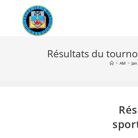
Skip
to
content
Résultats du tournoi
>
AM
>
Jan
Rés
spor