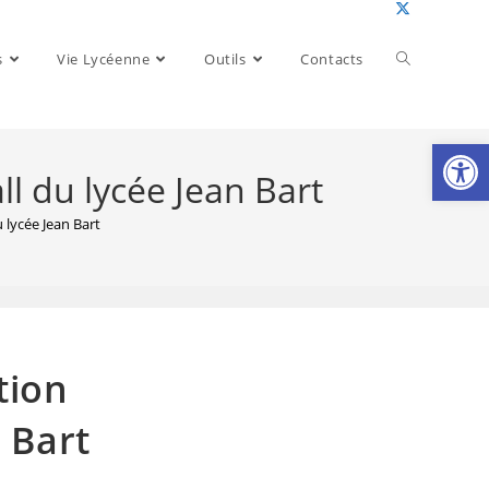
Toggle
s
Vie Lycéenne
Outils
Contacts
website
Ouv
ll du lycée Jean Bart
search
 lycée Jean Bart
tion
 Bart