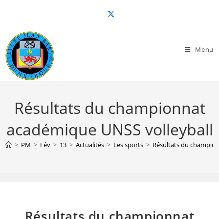
Skip
to
content
Menu
Résultats du championnat
académique UNSS volleyball
>
PM
>
Fév
>
13
>
Actualités
>
Les sports
>
Résultats du champion
Résultats du championnat