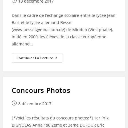
Publication
13 décembre 2017
publiée :
Dans le cadre de l’échange scolaire entre le lycée Jean
Bart et le lycée allemand Bessel
(www.besselgymnasium.de) de Minden (Westphalie),
initié en 2009, les élèves de la classe européenne
allemand…
Les
Continuer La Lecture
Élèves
De
La
Seconde
Euro
Allemand
À
Concours Photos
La
Découverte
De
L’Allemagne
Publication
8 décembre 2017
!
publiée :
[*Voici les résultats du concours photos:*] 1er Prix
BIGNOLAS Anna 1s6 2eme et 3eme DUFOUR Eric