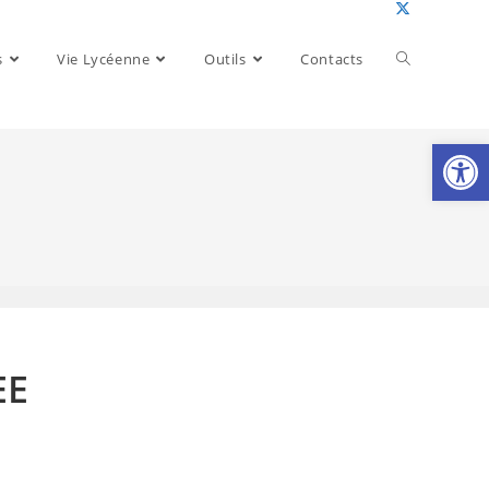
Toggle
s
Vie Lycéenne
Outils
Contacts
website
Ouv
search
EE