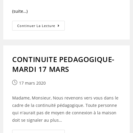
(suite…)
Aux
Continuer La Lecture
Familles
Et
Aux
Élèves
Du
Lycée
Jean
CONTINUITE PEDAGOGIQUE-
Bart
MARDI 17 MARS
Publication
17 mars 2020
publiée :
Madame, Monsieur, Nous revenons vers vous dans le
cadre de la continuité pédagogique. Toute personne
qui n'aurait pas de moyen de connexion à la maison
doit se signaler au plus…