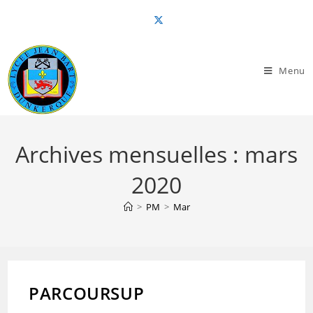
Skip
to
content
Menu
Archives mensuelles : mars
2020
>
PM
>
Mar
PARCOURSUP