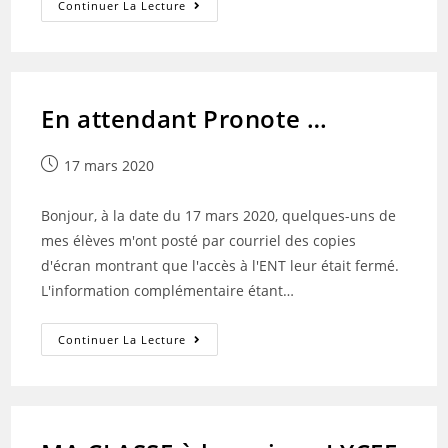
CONTINUITE
Continuer La Lecture
PEDAGOGIQUE-
MARDI
17
MARS
En attendant Pronote …
Publication
17 mars 2020
publiée :
Bonjour, à la date du 17 mars 2020, quelques-uns de
mes élèves m'ont posté par courriel des copies
d'écran montrant que l'accès à l'ENT leur était fermé.
L'information complémentaire étant…
En
Continuer La Lecture
Attendant
Pronote
…