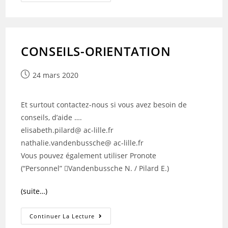
MEMO
D’aide
À
L’orientation
Pour
Les
Élèves
CONSEILS-ORIENTATION
De
1ère
Publication
24 mars 2020
publiée :
Et surtout contactez-nous si vous avez besoin de
conseils, d’aide ….
elisabeth.pilard@ ac-lille.fr
nathalie.vandenbussche@ ac-lille.fr
Vous pouvez également utiliser Pronote
(“Personnel” Vandenbussche N. / Pilard E.)
(suite…)
CONSEILS-
Continuer La Lecture
ORIENTATION