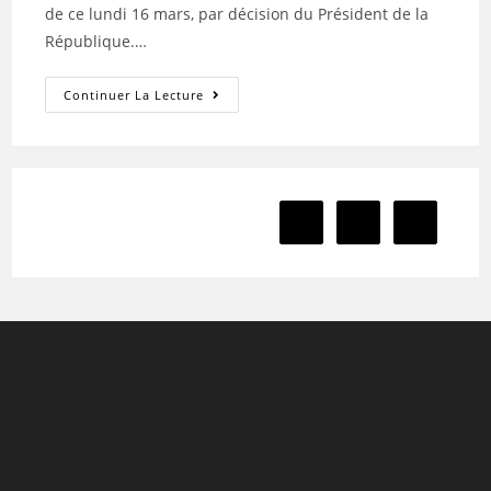
de ce lundi 16 mars, par décision du Président de la
République.…
CONTINUITE
Continuer La Lecture
PEDAGOGIQUE
1
2
Aller à la 