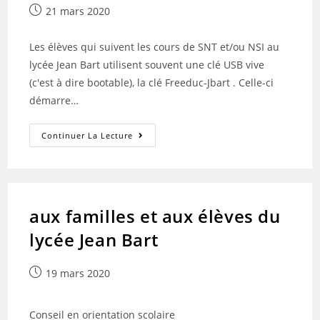
Publication
21 mars 2020
publiée :
Les élèves qui suivent les cours de SNT et/ou NSI au
lycée Jean Bart utilisent souvent une clé USB vive
(c'est à dire bootable), la clé Freeduc-Jbart . Celle-ci
démarre…
Booter
Continuer La Lecture
Avec
La
Clé
USB
Freeduc-
JBART
aux familles et aux élèves du
lycée Jean Bart
Publication
19 mars 2020
publiée :
Conseil en orientation scolaire