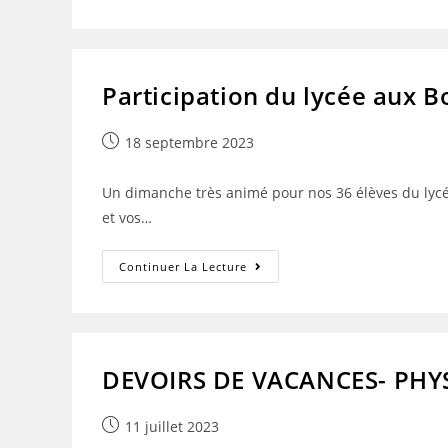
DU
SPORT
SCOLAIRE:
Du
18
Au
Participation du lycée aux 
22
Septembre
2023
Publication
18 septembre 2023
publiée :
Un dimanche très animé pour nos 36 élèves du lycée
et vos…
Participation
Continuer La Lecture
Du
Lycée
Aux
Boucles
Dunkerquoises
DEVOIRS DE VACANCES- PHYS
Publication
11 juillet 2023
publiée :