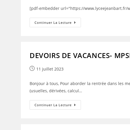
[pdf-embedder url="https://www.lyceejeanbart.fr
DEVOIRS
Continuer La Lecture
DE
VACANCES-
PHYSIQUE-
MPSI
Et
PCSI
DEVOIRS DE VACANCES- MP
Publication
11 juillet 2023
publiée :
Bonjour à tous, Pour aborder la rentrée dans les mei
(usuelles, dérivées, calcul…
DEVOIRS
Continuer La Lecture
DE
VACANCES-
MPSI-
MATHEMATIQUES