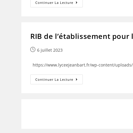
CAHIER
Continuer La Lecture
DE
VACANCES-
ECG1
MATHEMATIQUES
RIB de l’établissement pour 
Publication
6 juillet 2023
publiée :
https://www.lyceejeanbart.fr/wp-content/upload
RIB
Continuer La Lecture
De
L’établissement
Pour
Le
Paiement
Des
Frais
De
Scolarité