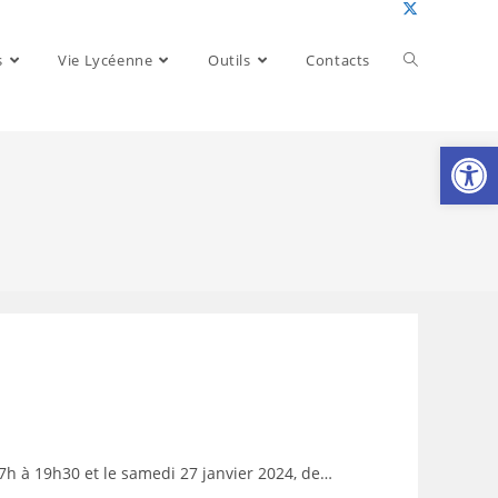
Toggle
s
Vie Lycéenne
Outils
Contacts
website
Ouv
search
17h à 19h30 et le samedi 27 janvier 2024, de…