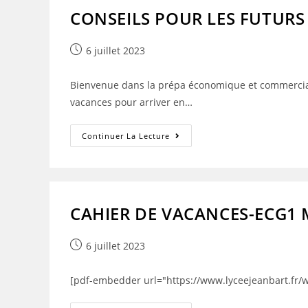
CONSEILS POUR LES FUTURS
Publication
6 juillet 2023
publiée :
Bienvenue dans la prépa économique et commerciale 
vacances pour arriver en…
CONSEILS
Continuer La Lecture
POUR
LES
FUTURS
ETUDIANTS
DE
ECG1
CAHIER DE VACANCES-ECG1
Publication
6 juillet 2023
publiée :
[pdf-embedder url="https://www.lyceejeanbart.fr