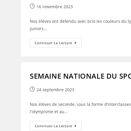
Publication
16 novembre 2023
publiée :
Nos élèves ont défendu avec brio les couleurs du 
juniors…
CROSS
Continuer La Lecture
Du
District
UNSS
Du
15
Novembre
2023
SEMAINE NATIONALE DU SPOR
À
Malo-
Les-
Bains
Publication
24 septembre 2023
publiée :
Nos élèves de seconde, sous la forme d’interclasses
l'olympisme et au…
SEMAINE
Continuer La Lecture
NATIONALE