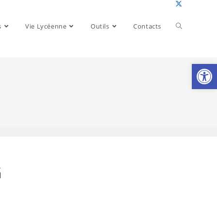
Toggle
s
Vie Lycéenne
Outils
Contacts
website
Ouv
search
G