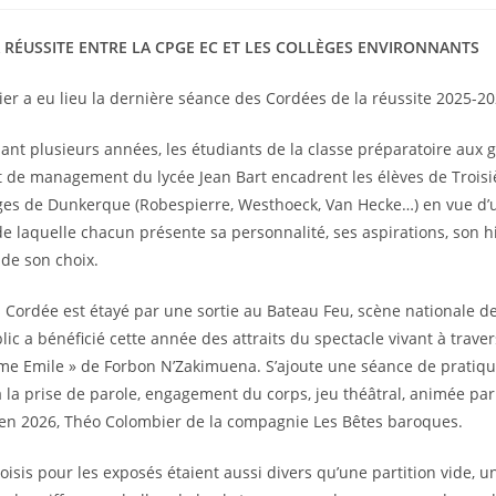
publiée :
 RÉUSSITE ENTRE LA CPGE EC ET LES COLLÈGES ENVIRONNANTS
rier a eu lieu la dernière séance des Cordées de la réussite 2025-20
nt plusieurs années, les étudiants de la classe préparatoire aux 
 de management du lycée Jean Bart encadrent les élèves de Trois
èges de Dunkerque (Robespierre, Westhoeck, Van Hecke…) en vue d’
de laquelle chacun présente sa personnalité, ses aspirations, son hi
 de son choix.
 Cordée est étayé par une sortie au Bateau Feu, scène nationale 
ic a bénéficié cette année des attraits du spectacle vivant à traver
me Emile » de Forbon N’Zakimuena. S’ajoute une séance de pratiqu
la prise de parole, engagement du corps, jeu théâtral, animée pa
 en 2026, Théo Colombier de la compagnie Les Bêtes baroques.
oisis pour les exposés étaient aussi divers qu’une partition vide, 