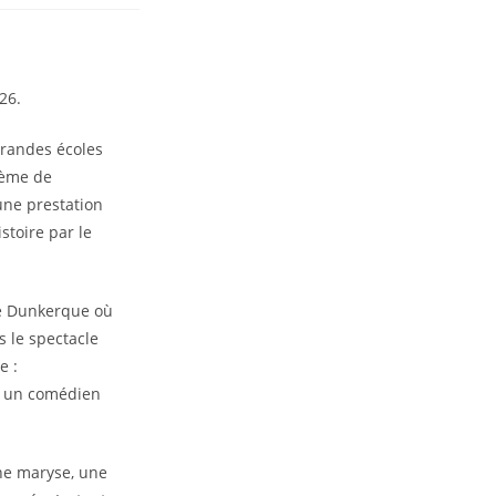
26.
grandes écoles
ième de
une prestation
stoire par le
de Dunkerque où
s le spectacle
e :
r un comédien
une maryse, une