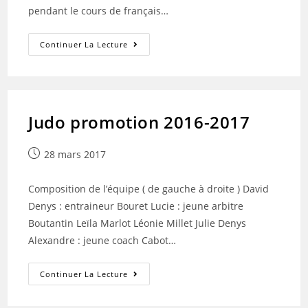
pendant le cours de français…
Venue
Continuer La Lecture
De
La
Journaliste
Madeleine
Vatel
Judo promotion 2016-2017
Publication
28 mars 2017
publiée :
Composition de l’équipe ( de gauche à droite ) David
Denys : entraineur Bouret Lucie : jeune arbitre
Boutantin Leïla Marlot Léonie Millet Julie Denys
Alexandre : jeune coach Cabot…
Judo
Continuer La Lecture
Promotion
2016-
2017