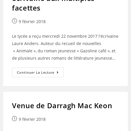
facettes
Publication
9 février 2018
publiée :
Le lycée a reçu mercredi 22 novembre 2017 l'écrivaine
Laure Anders. Auteur du recueil de nouvelles
« Animale », du roman jeunesse « Gazoline café », et
de plusieurs autres romans de littérature jeunesse…
Laure
Continuer La Lecture
Anders,une
Écrivaine
Aux
Pseudonymes,
Une
Écrivaine
Aux
Venue de Darragh Mac Keon
Multiples
Facettes
Publication
9 février 2018
publiée :