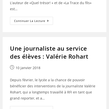
L'auteur de «Quel trésor! » et de «La Trace du fils»
est…
La
Continuer La Lecture
Rencontre
Avec
Gaspard-
Marie
Janvier
:
Un
Une journaliste au service
Bain
D’aventure
des élèves : Valérie Rohart
À
Notre
Portée
Publication
10 janvier 2018
publiée :
Depuis février, le lycée a la chance de pouvoir
bénéficier des interventions de la journaliste Valérie
Rohart, qui a longtemps travaillé à RFI en tant que
grand reporter, et a…