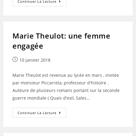
Une
Continuer La Lecture
Journaliste
Au
Service
Des
Élèves :
Valérie
Rohart
Marie Theulot: une femme
engagée
Publication
10 janvier 2018
publiée :
Marie Theulot est revenue au lycée en mars , invitée
par monsieur Piccarreta, professeur d'histoire .
Auteure de plusieurs romans portant sur la seconde
guerre mondiale ( Quais d'exil, Sales…
Marie
Continuer La Lecture
Theulot:
Une
Femme
Engagée