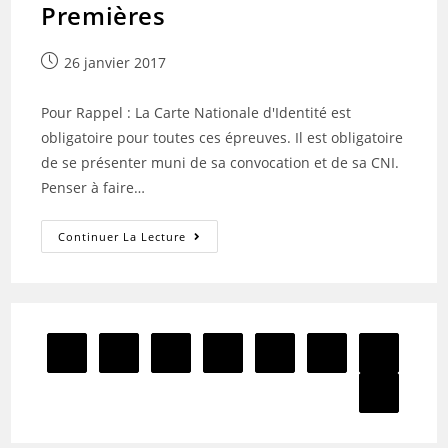
Premières
Publication
26 janvier 2017
publiée :
Pour Rappel : La Carte Nationale d'Identité est
obligatoire pour toutes ces épreuves. Il est obligatoire
de se présenter muni de sa convocation et de sa CNI.
Penser à faire…
Dates
Continuer La Lecture
Du
Baccalauréat
2017
–
Premières
1
2
3
4
5
6
Go to the previous page
Aller à la 