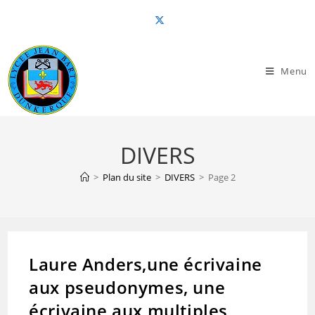
Skip
to
content
Menu
DIVERS
>
Plan du site
>
DIVERS
>
Page 2
Laure Anders,une écrivaine
aux pseudonymes, une
écrivaine aux multiples