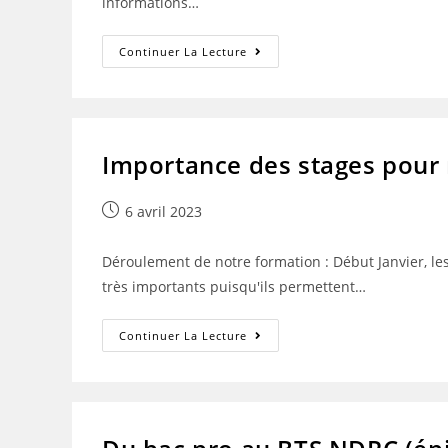
informations…
Travailler
Continuer La Lecture
Dans
Un
Centre
De
Relation
Client
Après
Importance des stages pour
Un
BTS
NDRC
?
Publication
6 avril 2023
publiée :
Déroulement de notre formation : Début Janvier, le
très importants puisqu'ils permettent…
Importance
Continuer La Lecture
Des
Stages
Pour
Réussir
Son
BTS
NDRC