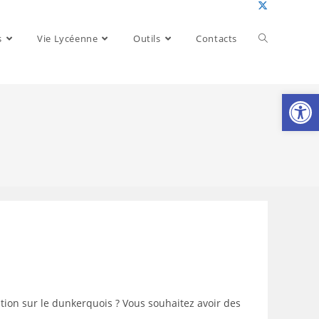
Toggle
s
Vie Lycéenne
Outils
Contacts
website
Ouv
search
ation sur le dunkerquois ? Vous souhaitez avoir des