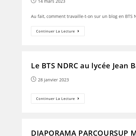
Publication
14 mars 2023
publiée :
Au fait, comment travaille-t-on sur un blog en BTS 
Travail
Continuer La Lecture
Mené
Dans
En
RCDD
–
BTS
NDRC
Le BTS NDRC au lycée Jean B
Publication
28 janvier 2023
publiée :
Le
Continuer La Lecture
BTS
NDRC
Au
Lycée
Jean
Bart
DIAPORAMA PARCOURSUP M