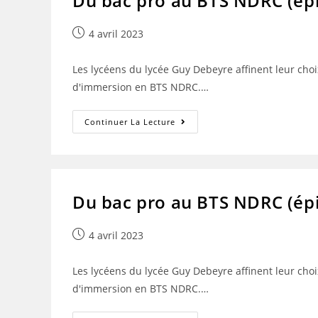
Du bac pro au BTS NDRC (ép
Publication
4 avril 2023
publiée :
Les lycéens du lycée Guy Debeyre affinent leur choix
d'immersion en BTS NDRC.…
Du
Continuer La Lecture
Bac
Pro
Au
BTS
NDRC
(épisode
3)
Du bac pro au BTS NDRC (ép
Publication
4 avril 2023
publiée :
Les lycéens du lycée Guy Debeyre affinent leur choix
d'immersion en BTS NDRC.…