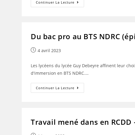
Du
Continuer La Lecture
Bac
Pro
Au
BTS
NDRC
(épisode
2)
Du bac pro au BTS NDRC (ép
Publication
4 avril 2023
publiée :
Les lycéens du lycée Guy Debeyre affinent leur choix
d'immersion en BTS NDRC.…
Du
Continuer La Lecture
Bac
Pro
Au
BTS
NDRC
(épisode
1)
Travail mené dans en RCDD