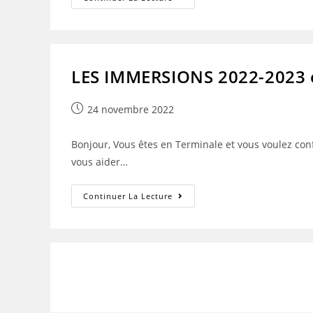
Rendez-
Vous
De
Descartes
LES IMMERSIONS 2022-2023 
Publication
24 novembre 2022
publiée :
Bonjour, Vous êtes en Terminale et vous voulez conf
vous aider…
LES
Continuer La Lecture
IMMERSIONS
2022-
2023
En
POST
BAC