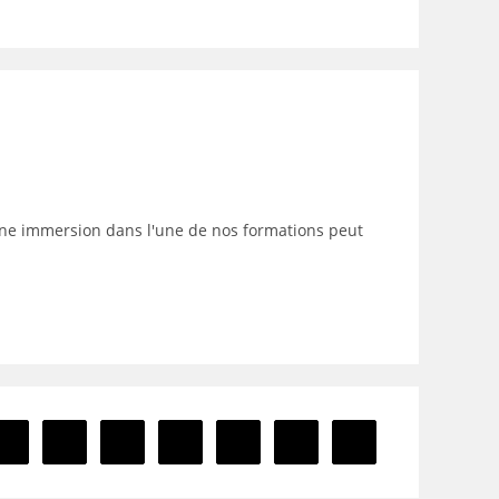
à une immersion dans l'une de nos formations peut
1
2
3
4
5
Go to the previous page
Aller à la page suiv