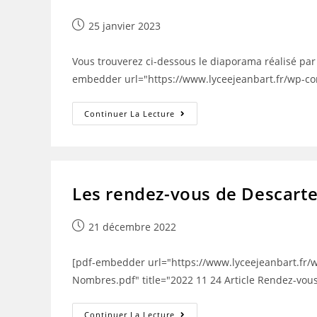
Publication
25 janvier 2023
publiée :
Vous trouverez ci-dessous le diaporama réalisé pa
embedder url="https://www.lyceejeanbart.fr/wp-con
DIAPORAMA
Continuer La Lecture
PARCOURSUP
MODE
D’EMPLOI
Les rendez-vous de Descart
Publication
21 décembre 2022
publiée :
[pdf-embedder url="https://www.lyceejeanbart.fr/
Nombres.pdf" title="2022 11 24 Article Rendez-vo
Les
Continuer La Lecture